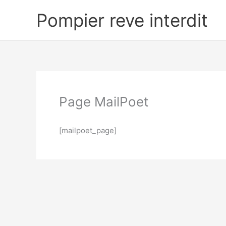
Aller
Pompier reve interdit
au
contenu
Page MailPoet
[mailpoet_page]