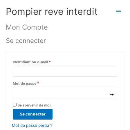
Aller
Pompier reve interdit
au
contenu
Mon Compte
Se connecter
Obligatoire
Identifiant ou e-mail
*
Obligatoire
Mot de passe
*
Se souvenir de moi
Se connecter
Mot de passe perdu ?