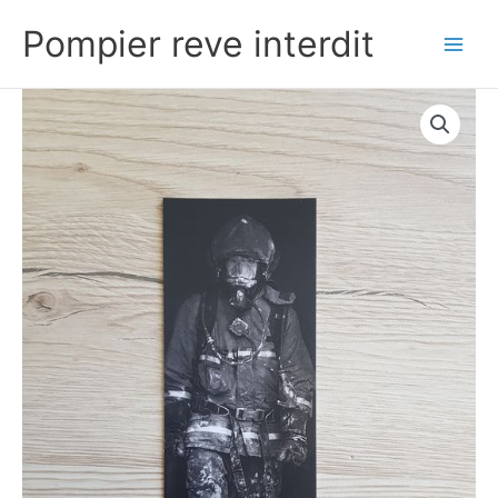
Aller
Pompier reve interdit
au
contenu