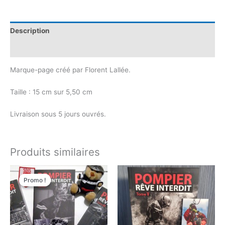
"Pompier,
rêve
interdit"
Description
Avis (0)
Marque-page créé par Florent Lallée.
Taille : 15 cm sur 5,50 cm
Livraison sous 5 jours ouvrés.
Produits similaires
Promo !
Promo !