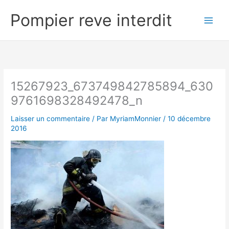
Aller
Pompier reve interdit
au
contenu
15267923_673749842785894_630
9761698328492478_n
Laisser un commentaire
/ Par
MyriamMonnier
/
10 décembre
2016