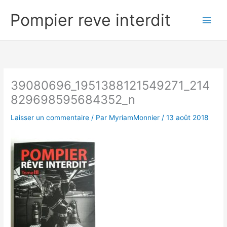
Aller
Pompier reve interdit
au
contenu
39080696_1951388121549271_214
829698595684352_n
Laisser un commentaire
/ Par
MyriamMonnier
/
13 août 2018