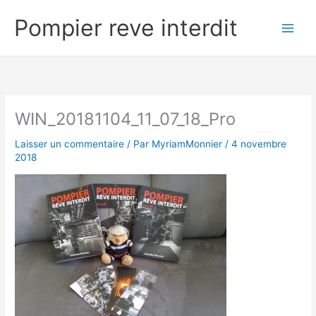
Aller
Pompier reve interdit
au
contenu
WIN_20181104_11_07_18_Pro
Laisser un commentaire
/ Par
MyriamMonnier
/
4 novembre
2018