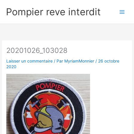
Aller
Pompier reve interdit
au
contenu
20201026_103028
Laisser un commentaire
/ Par
MyriamMonnier
/
26 octobre
2020