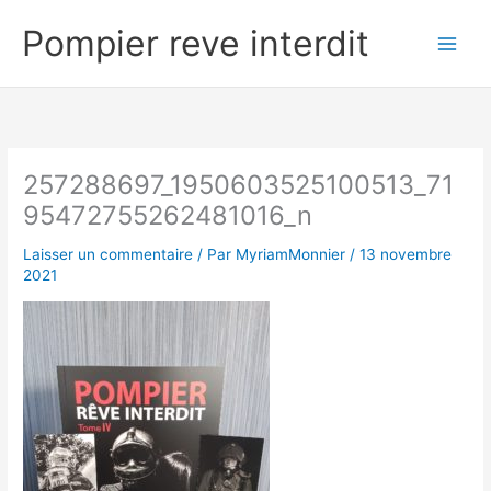
Aller
Pompier reve interdit
au
contenu
257288697_1950603525100513_71
95472755262481016_n
Laisser un commentaire
/ Par
MyriamMonnier
/
13 novembre
2021