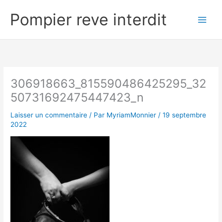
Aller
Pompier reve interdit
au
contenu
306918663_815590486425295_32
50731692475447423_n
Laisser un commentaire
/ Par
MyriamMonnier
/
19 septembre
2022