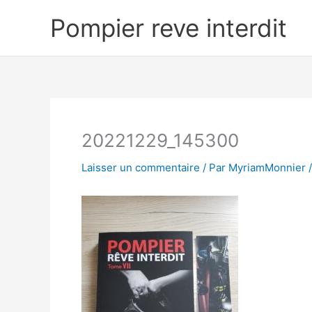
Aller
Pompier reve interdit
au
contenu
20221229_145300
Laisser un commentaire
/ Par
MyriamMonnier