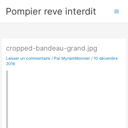
Aller
Pompier reve interdit
au
contenu
cropped-bandeau-grand.jpg
Laisser un commentaire
/ Par
MyriamMonnier
/
10 décembre
2016