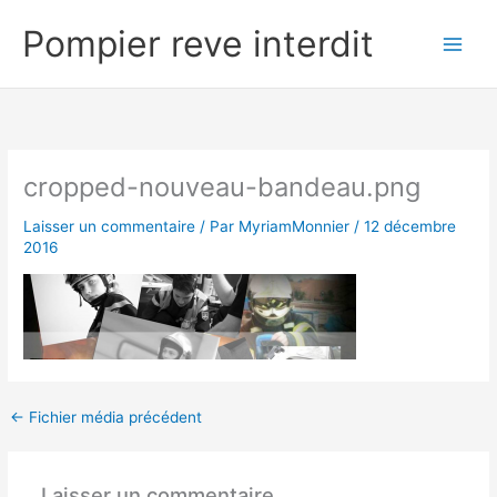
Aller
Pompier reve interdit
au
contenu
cropped-nouveau-bandeau.png
Laisser un commentaire
/ Par
MyriamMonnier
/
12 décembre
2016
←
Fichier média précédent
Laisser un commentaire