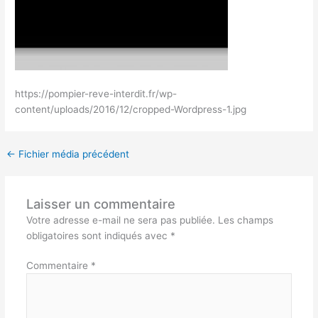
https://pompier-reve-interdit.fr/wp-
content/uploads/2016/12/cropped-Wordpress-1.jpg
←
Fichier média précédent
Laisser un commentaire
Votre adresse e-mail ne sera pas publiée.
Les champs
obligatoires sont indiqués avec
*
Commentaire
*