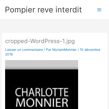
Aller
Pompier reve interdit
au
contenu
cropped-WordPress-1.jpg
Laisser un commentaire
/ Par
MyriamMonnier
/
10 décembre
2016