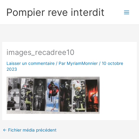
Aller
Pompier reve interdit
au
contenu
images_recadree10
Laisser un commentaire
/ Par
MyriamMonnier
/
10 octobre
2023
←
Fichier média précédent