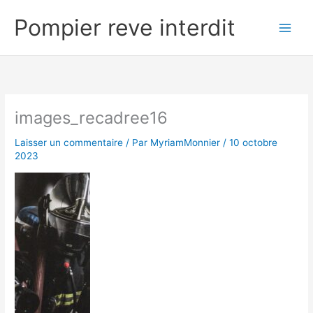
Aller
Pompier reve interdit
au
contenu
images_recadree16
Laisser un commentaire
/ Par
MyriamMonnier
/
10 octobre
2023