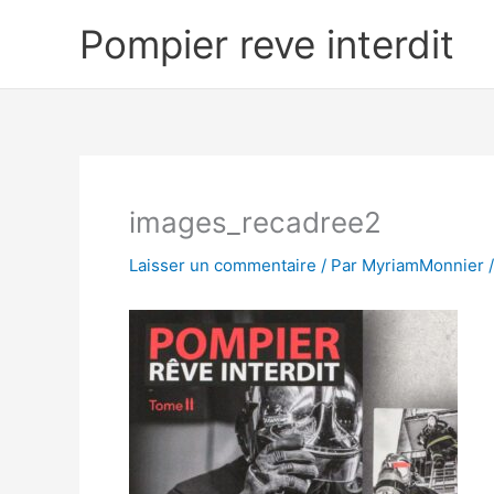
Aller
Pompier reve interdit
au
contenu
images_recadree2
Laisser un commentaire
/ Par
MyriamMonnier