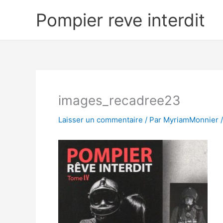
Aller
Pompier reve interdit
au
contenu
images_recadree23
Laisser un commentaire
/ Par
MyriamMonnier