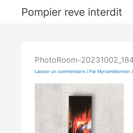
Aller
Pompier reve interdit
au
contenu
PhotoRoom-20231002_18
Laisser un commentaire
/ Par
MyriamMonnier