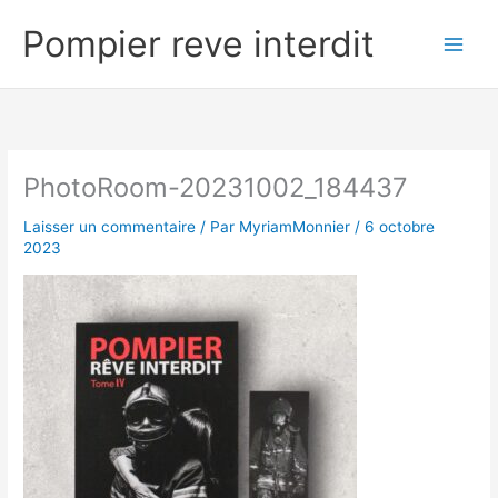
Aller
Pompier reve interdit
au
contenu
PhotoRoom-20231002_184437
Laisser un commentaire
/ Par
MyriamMonnier
/
6 octobre
2023