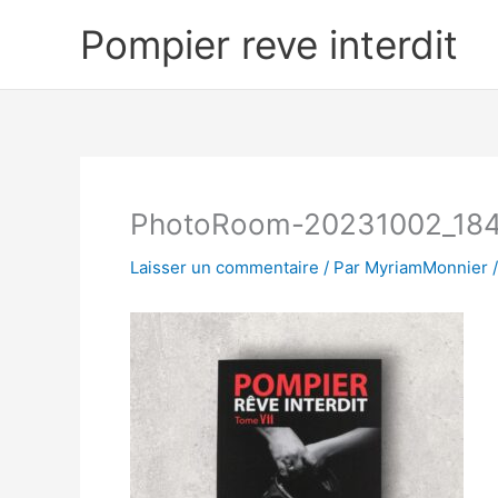
Aller
Pompier reve interdit
au
contenu
PhotoRoom-20231002_18
Laisser un commentaire
/ Par
MyriamMonnier