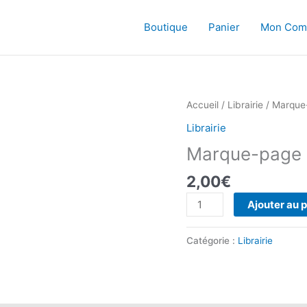
Boutique
Panier
Mon Com
Accueil
/
Librairie
/ Marque-
Librairie
Marque-page P
2,00
€
quantité
Ajouter au 
de
Marque-
Catégorie :
Librairie
page
Pompier,
rêve
interdit