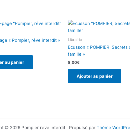
Librairie
ge « Pompier, rêve interdit »
Ecusson « POMPIER, Secrets 
famille »
er au panier
8,00
€
Ajouter au panier
ht © 2026 Pompier reve interdit | Propulsé par
Thème WordPre