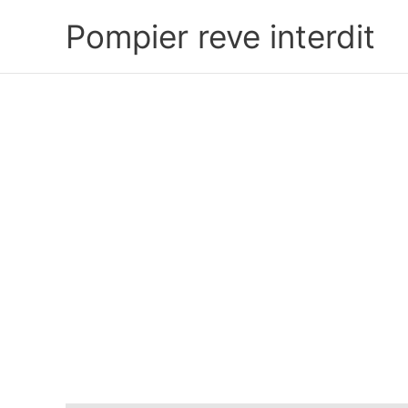
Aller
Pompier reve interdit
au
contenu