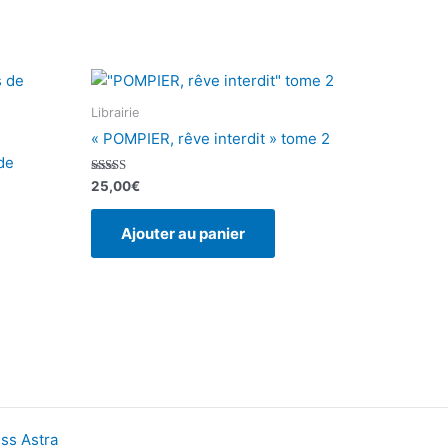
Librairie
« POMPIER, rêve interdit » tome 2
de
Note
25,00
€
5.00
sur 5
Ajouter au panier
ss Astra