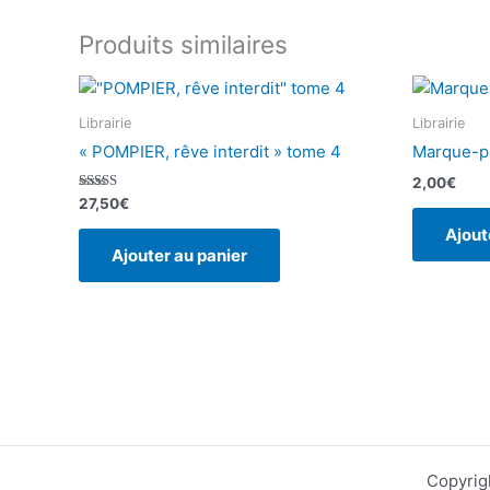
Produits similaires
Librairie
Librairie
« POMPIER, rêve interdit » tome 4
Marque-pa
2,00
€
Note
27,50
€
5.00
sur 5
Ajout
Ajouter au panier
Copyrig