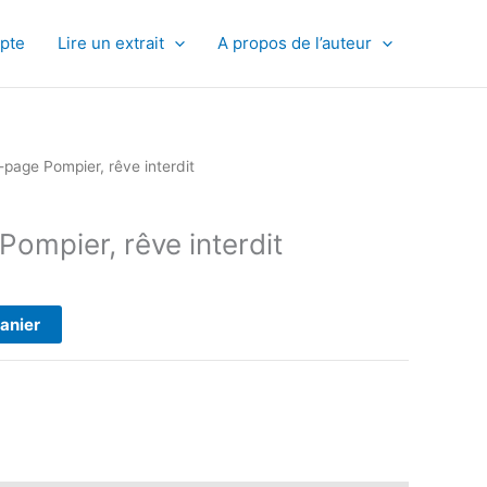
pte
Lire un extrait
A propos de l’auteur
page Pompier, rêve interdit
ompier, rêve interdit
panier